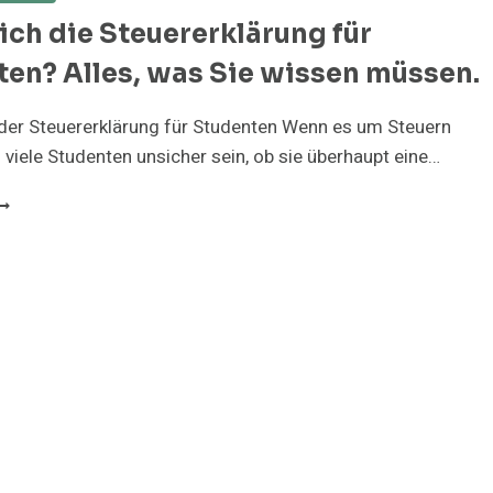
ich die Steuererklärung für
en? Alles, was Sie wissen müssen.
der Steuererklärung für Studenten Wenn es um Steuern
 viele Studenten unsicher sein, ob sie überhaupt eine…
OHNT
ICH
IE
TEUERERKLÄRUNG
ÜR
TUDENTEN?
LLES,
AS
IE
ISSEN
ÜSSEN.