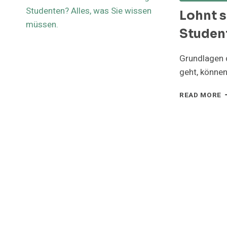
Lohnt s
Student
Grundlagen 
geht, können
L
READ MORE
S
D
S
F
S
A
W
S
W
M