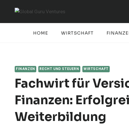
Skip
to
content
HOME
WIRTSCHAFT
FINANZ
FINANZEN
RECHT UND STEUERN
WIRTSCHAFT
Fachwirt für Vers
Finanzen: Erfolgre
Weiterbildung