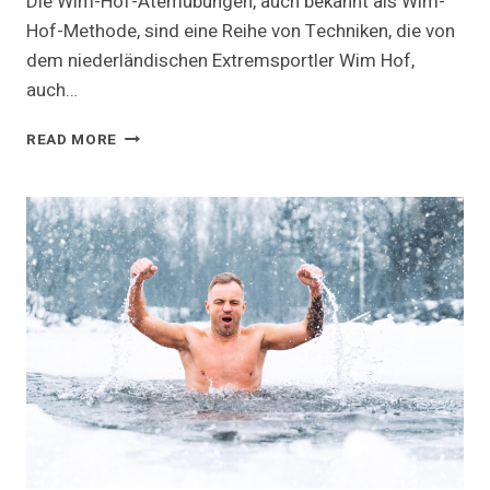
Die Wim-Hof-Atemübungen, auch bekannt als Wim-
Hof-Methode, sind eine Reihe von Techniken, die von
dem niederländischen Extremsportler Wim Hof,
auch…
WIM
READ MORE
HOF
ATEMÜBUNGEN:
EFFEKTIVE
TECHNIKEN
FÜR
KÖRPER
UND
GEIST